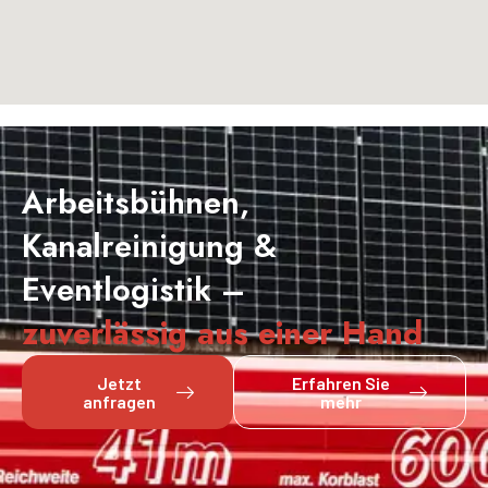
Arbeitsbühnen,
Kanalreinigung &
Eventlogistik –
zuverlässig aus einer Hand
Jetzt
Erfahren Sie
anfragen
mehr