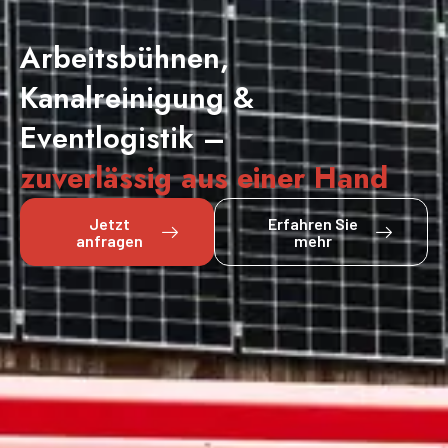
Arbeitsbühnen,
Kanalreinigung &
Eventlogistik –
zuverlässig aus einer Hand
Jetzt
Erfahren Sie
anfragen
mehr